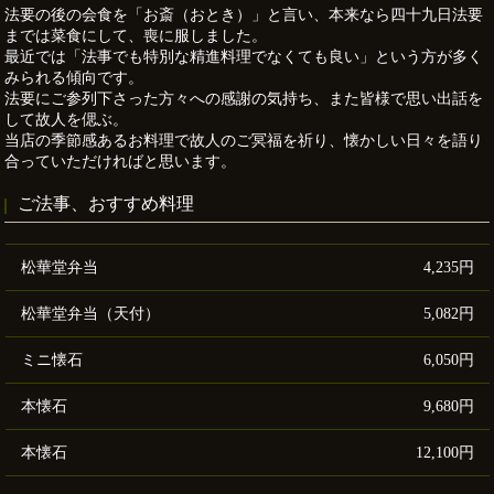
法要の後の会食を「お斎（おとき）」と言い、本来なら四十九日法要
までは菜食にして、喪に服しました。
最近では「法事でも特別な精進料理でなくても良い」という方が多く
みられる傾向です。
法要にご参列下さった方々への感謝の気持ち、また皆様で思い出話を
して故人を偲ぶ。
当店の季節感あるお料理で故人のご冥福を祈り、懐かしい日々を語り
合っていただければと思います。
ご法事、おすすめ料理
松華堂弁当
4,235円
松華堂弁当（天付）
5,082円
ミニ懐石
6,050円
本懐石
9,680円
本懐石
12,100円