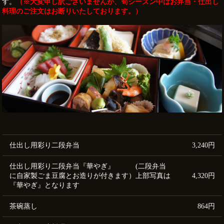
す。
（※大変申し訳ございませんが、筍シーズン中はお弁当・仕出し
料理のご注文はお断りいたしております。）
仕出し用彩り二段弁当
3,240円
仕出し用彩り二段弁当『華やぎ』 (二段弁当
に自家製ごま豆腐とお造りが付きます）上部写真は
4,320円
『華やぎ』となります
茶碗蒸し
864円