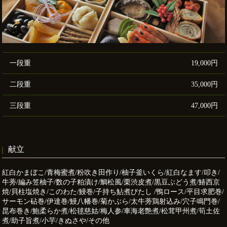
一段重
19,000円
二段重
35,000円
三段重
47,000円
献立
紅白かまぼこ/青梅蜜煮/粉吹き田作り/柚子釜いくら/紅白なます/叩き/
牛蒡/編み笠柚子/数の子粕漬け/鯛松風/栗渋皮煮/黒豆ぶどう煮/鰆西京
焼/貝柱塩焼き/このわた/鰻巻/子持ち鮎煮びたし /鴨ロース/平目求肥巻/
サーモン砧巻/伊達巻/鰻八幡巻/菊かぶら/太牛蒡鶏射込み/穴子鳴門巻/
昆布巻き/鮑柔らか煮/松毬慈姑/梅人参/車海老艶煮/松茸甲州煮/筍土佐
煮/助子旨煮/小芋/きぬさや/その他