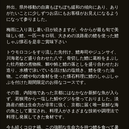
外出、県外移動の自粛もぼちぼち緩和の傾向にあり、あり
がたいことに少しずつお店にもお客様がお見えになるよう
になって参りました。
梅雨に入り蒸し暑い日が続きますが、今からが最も旬で美
味しい鱧。一匹一キロ弱、大きめの淡路産の鱧を使った鱧
しゃぶ懐石を是非ご賞味下さい
トウモロコシをすり流した先付け、鱧寿司やジュンサイ、
川海老など盛り合わせた八寸、骨切した鱧に葛粉をまぶし
た牡丹鱧の煮物椀、鯛や鮪と鱧の落としを盛り合わせたお
造り、水槽で泳いでいる活け鮎の塩焼き、鱧を使った油
物。この鱧や旬の食材を使った懐石料理に鱧のしゃぶしゃ
ぶを付けた期間限定のお得なコースです。
その昔、内陸地であった京都にはなかなか新鮮な魚が入ら
ず、若狭湾から一塩した鯖やグジを使っておりました。淡
路産の鱧は生命力が非常に強く、京都に届く唯一新鮮な海
の魚として重宝され、料理人がさまざまな技術や調理法で
料理し発展してきた食材です。
今も続くコロナ禍、この強靭な生命力を持つ鱧を食べて暑