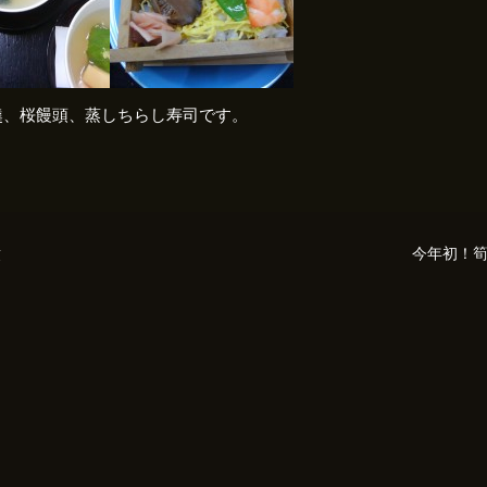
羹、桜饅頭、蒸しちらし寿司です。
煮
今年初！