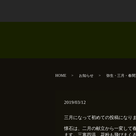
HOME
お知らせ
弥生・三月・春間
2019/03/12
三月になって初めての投稿になり
懐石は、二月の献立から一変して
ます。三寒四温、花粉も飛びまく