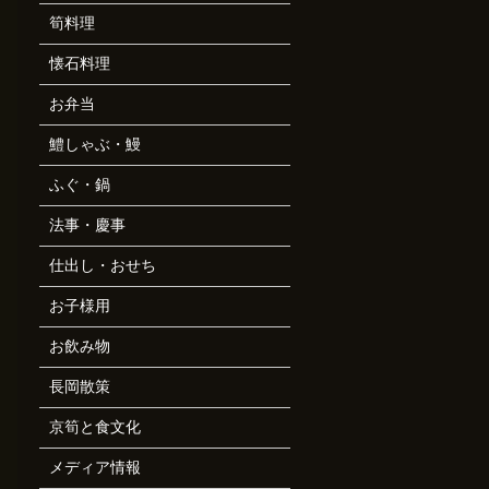
筍料理
懐石料理
お弁当
鱧しゃぶ・鰻
ふぐ・鍋
法事・慶事
仕出し・おせち
お子様用
お飲み物
長岡散策
京筍と食文化
メディア情報