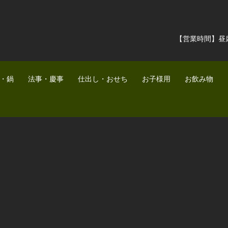
【営業時間】昼席 11:3
・鍋
法事・慶事
仕出し・おせち
お子様用
お飲み物