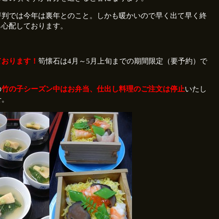
評判では今年は裏年とのこと。しかも暖かいので早く出て早く終
ら心配しております。
ております！
筍懐石は4月～5月上旬までの期間限定（要予約）で
の
竹の子シーズン中はお弁当、仕出し料理のご注文は停止
いたし
せ。