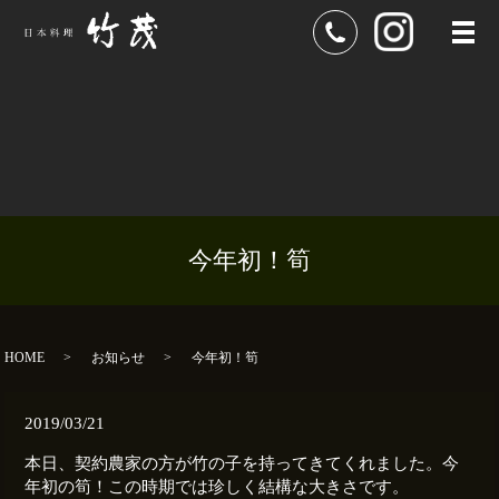
メ
今年初！筍
HOME
お知らせ
今年初！筍
2019/03/21
本日、契約農家の方が竹の子を持ってきてくれました。今
年初の筍！この時期では珍しく結構な大きさです。