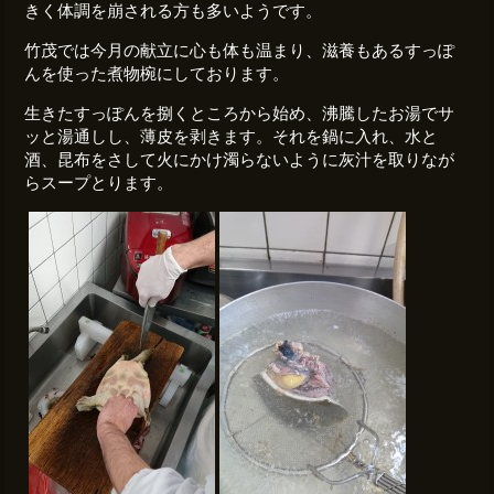
きく体調を崩される方も多いようです。
竹茂では今月の献立に心も体も温まり、滋養もあるすっぽ
んを使った煮物椀にしております。
生きたすっぽんを捌くところから始め、沸騰したお湯でサ
ッと湯通しし、薄皮を剥きます。それを鍋に入れ、水と
酒、昆布をさして火にかけ濁らないように灰汁を取りなが
らスープとります。