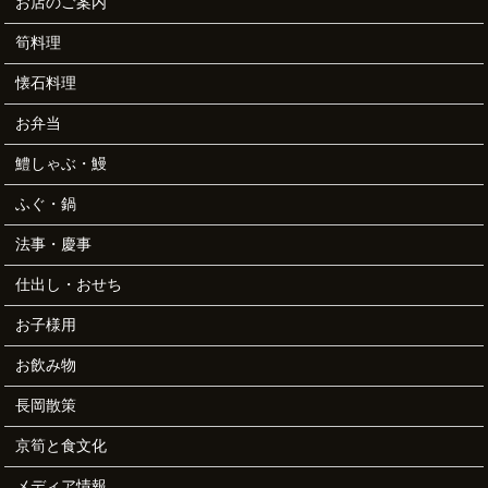
お店のご案内
筍料理
懐石料理
お弁当
鱧しゃぶ・鰻
ふぐ・鍋
法事・慶事
仕出し・おせち
お子様用
お飲み物
長岡散策
京筍と食文化
メディア情報