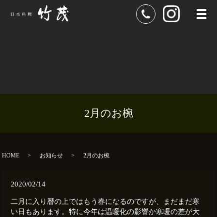
メ
2月のお椀
HOME
お知らせ
2月のお椀
2020/02/14
二月に入り暦の上ではもう春になるのですが、まだまだ寒
い日もあります。特に今年は温暖化の影響か寒暖の差が大