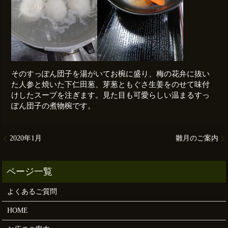
そのすっぽん団子を湯がいてお椀に盛り、梅の花弁に抜い
た人参と焼いた下仁田葱、芽葱ともぐさ生姜をのせて味付
けしたスープを注ぎます。見た目も可愛らしい温まるすっ
ぽん団子の煮物椀です。
2020年1月
雛月のご案内
よくあるご質問
HOME