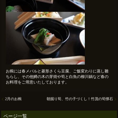
お椀には春メバルと菱形さくら豆腐、ご飯変わりに蒸し雛
ちらし、その他鱒の木の芽焼や筍と白魚の柳川鍋など春の
お料理をご用意いたしております。
2月のお椀
朝掘り筍、竹の子づくし！竹茂の筍懐石