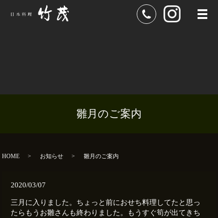
メ
雛月のご案内
HOME
お知らせ
雛月のご案内
2020/03/07
三月に入りました。ちょっと前におせち料理してたと思っ
たらもうお雛さんも終わりました。もうすぐ筍が出てきち